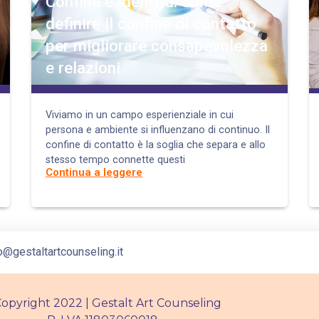
Confine e identità: come
definire il confine di contatto
per migliorare consapevolezza
e relazioni
Viviamo in un campo esperienziale in cui
persona e ambiente si influenzano di continuo. Il
confine di contatto è la soglia che separa e allo
stesso tempo connette questi
Continua a leggere
o@gestaltartcounseling.it
opyright 2022 | Gestalt Art Counseling